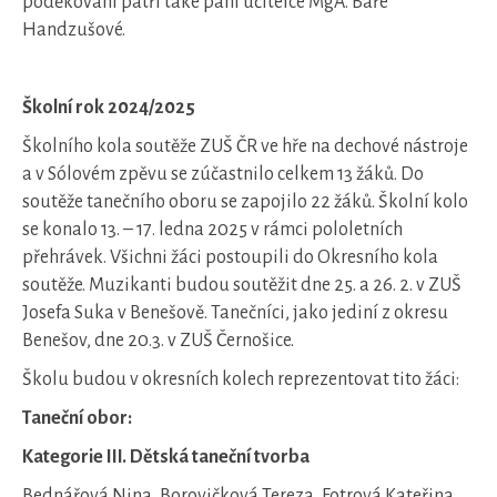
poděkování patří také paní učitelce MgA. Báře
Handzušové.
Školní rok 2024/2025
Školního kola soutěže ZUŠ ČR ve hře na dechové nástroje
a v Sólovém zpěvu se zúčastnilo celkem 13 žáků. Do
soutěže tanečního oboru se zapojilo 22 žáků. Školní kolo
se konalo 13. – 17. ledna 2025 v rámci pololetních
přehrávek. Všichni žáci postoupili do Okresního kola
soutěže. Muzikanti budou soutěžit dne 25. a 26. 2. v ZUŠ
Josefa Suka v Benešově. Tanečníci, jako jediní z okresu
Benešov, dne 20.3. v ZUŠ Černošice.
Školu budou v okresních kolech reprezentovat tito žáci:
Taneční obor:
Kategorie III. Dětská taneční tvorba
Bednářová Nina, Borovičková Tereza, Fotrová Kateřina,