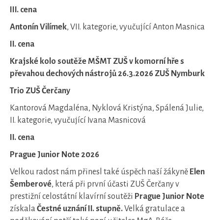
III. cena
Antonín Vilímek
, VII. kategorie, vyučující Anton Masnica
II. cena
Krajské kolo soutěže MŠMT ZUŠ v komorní hře s
převahou dechových nástrojů 26.3.2026 ZUŠ Nymburk
Trio ZUŠ Čerčany
Kantorová Magdaléna, Nyklová Kristýna, Spálená Julie,
II. kategorie, vyučující Ivana Masnicová
II. cena
Prague Junior Note 2026
Velkou radost nám přinesl také úspěch naší žákyně
Elen
Šemberové
, která při první účasti ZUŠ Čerčany v
prestižní celostátní klavírní soutěži
Prague Junior Note
získala
Čestné uznání II. stupně.
Velká gratulace a