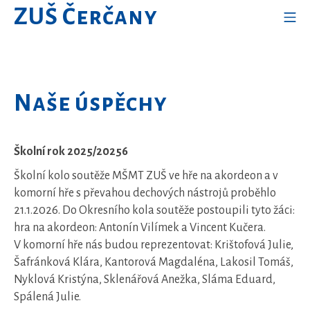
Skip
ZUŠ Čerčany
Mo
to
content
Naše úspěchy
Školní rok 2025/20256
Školní kolo soutěže MŠMT ZUŠ ve hře na akordeon a v
komorní hře s převahou dechových nástrojů proběhlo
21.1.2026. Do Okresního kola soutěže postoupili tyto žáci:
hra na akordeon: Antonín Vilímek a Vincent Kučera.
V komorní hře nás budou reprezentovat: Krištofová Julie,
Šafránková Klára, Kantorová Magdaléna, Lakosil Tomáš,
Nyklová Kristýna, Sklenářová Anežka, Sláma Eduard,
Spálená Julie.