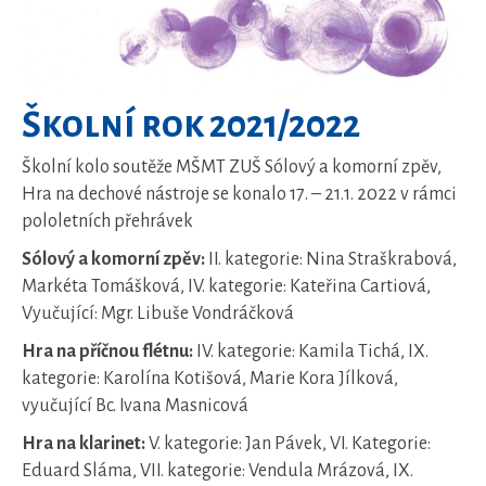
Školní rok 2021/2022
Školní kolo soutěže MŠMT ZUŠ Sólový a komorní zpěv,
Hra na dechové nástroje se konalo 17. – 21.1. 2022 v rámci
pololetních přehrávek
Sólový a komorní zpěv:
II. kategorie: Nina Straškrabová,
Markéta Tomášková, IV. kategorie: Kateřina Cartiová,
Vyučující: Mgr. Libuše Vondráčková
Hra na příčnou flétnu:
IV. kategorie: Kamila Tichá, IX.
kategorie: Karolína Kotišová, Marie Kora Jílková,
vyučující Bc. Ivana Masnicová
Hra na klarinet:
V. kategorie: Jan Pávek, VI. Kategorie:
Eduard Sláma, VII. kategorie: Vendula Mrázová, IX.