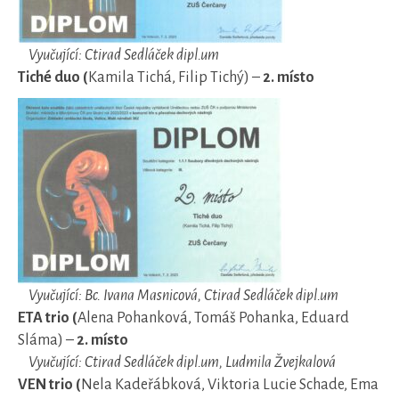
Vyučující: Ctirad Sedláček dipl.um
Tiché duo (
Kamila Tichá, Filip Tichý) –
2. místo
Vyučující: Bc. Ivana Masnicová, Ctirad Sedláček dipl.um
ETA trio (
Alena Pohanková, Tomáš Pohanka, Eduard
Sláma) –
2. místo
Vyučující: Ctirad Sedláček dipl.um, Ludmila Žvejkalová
VEN trio (
Nela Kadeřábková, Viktoria Lucie Schade, Ema