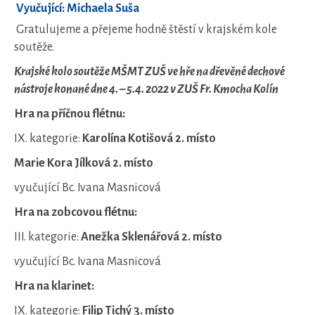
Vyučující: Michaela Suša
Gratulujeme a přejeme hodně štěstí v krajském kole
soutěže.
Krajské kolo soutěže MŠMT ZUŠ ve hře na dřevěné dechové
nástroje konané dne 4. – 5.4. 2022 v ZUŠ Fr. Kmocha Kolín
Hra na příčnou flétnu:
IX. kategorie:
Karolína Kotišová 2. místo
Marie Kora Jílková 2. místo
vyučující Bc. Ivana Masnicová
Hra na zobcovou flétnu:
III. kategorie:
Anežka Sklenářová
2. místo
vyučující Bc. Ivana Masnicová
Hra na klarinet:
IX. kategorie:
Filip Tichý
3. místo