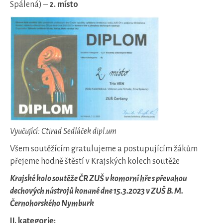
Spálená) –
2. místo
Vyučující: Ctirad Sedláček dipl.um
Všem soutěžícím gratulujeme a postupujícím žákům
přejeme hodně štěstí v Krajských kolech soutěže
Krajské kolo soutěže ČR ZUŠ v komorní hře s převahou
dechových nástrojů konané dne 15.3.2023 v ZUŠ B. M.
Černohorského Nymburk
II. kategorie: